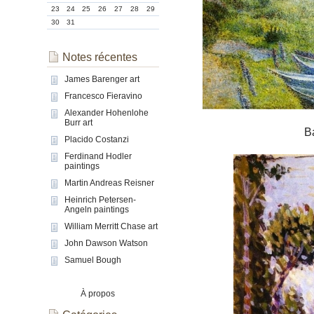
23
24
25
26
27
28
29
30
31
Notes récentes
James Barenger art
Francesco Fieravino
Alexander Hohenlohe
Burr art
B
Placido Costanzi
Ferdinand Hodler
paintings
Martin Andreas Reisner
Heinrich Petersen-
Angeln paintings
William Merritt Chase art
John Dawson Watson
Samuel Bough
À propos